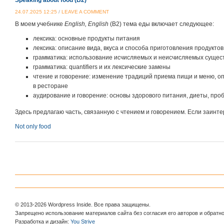
Speaking about food (B2)
24.07.2025 12:25
/
LEAVE A COMMENT
В моем учебнике
English
,
English
(В2) тема еды включает следующее:
лексика: основные продукты питания
лексика: описание вида, вкуса и способа приготовления продуктов
грамматика: использование исчисляемых и неисчисляемых сущес
грамматика: quantifiers и их лексические замены
чтение и говорение: изменение традиций приема пищи и меню, о
в ресторане
аудирование и говорение: основы здорового питания, диеты, пр
Здесь предлагаю часть, связанную с чтением и говорением. Если заинте
Not only food
© 2013-2026 Wordpress Inside. Все права защищены.
Запрещено использование материалов сайта без согласия его авторов и обратно
Разработка и дизайн:
You Strive