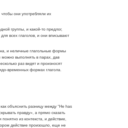
 чтобы они употребляли их
ной группы, и какой-то предлог,
ит для всех глаголов, и они вписывают
ена, и неличные глагольные формы
я можно выполнять в парах, дав
есколько раз видят и произносят
видо-временных формах глагола.
 как объяснить разницу между “He has
е скрывать правду», а прямо сказать
понятно из контекста, и действие,
отором действие произошло, еще не