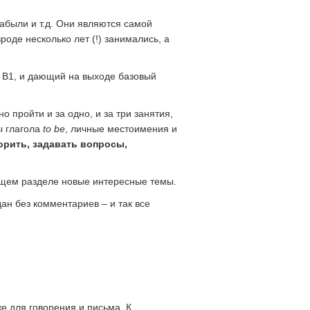
 забыли и т.д. Они являются самой
оде несколько лет (!) занимались, а
 В1, и дающий на выходе базовый
пройти и за одно, и за три занятия,
ы глагола
to
be
, личные местоимения и
ворить, задавать вопросы,
ующем разделе новые интересные темы.
ан без комментариев – и так все
е для говорения и письма. К