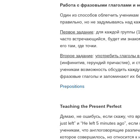
Работа с фразовыми глаголами и не
Один из способов облегчить ученикам
правильно, но не задумываясь над к
Первое задание
: для каждой группы (
часто встречающийся, будет им знаком, 
его там, где точки.
Второе задание
:
употребить
глаголы в
(инфинитив, герундий причастие), и с
ученикам возможность обсудить каждую
фразовые глаголы и запоминают их бе
Prepositions
Teaching the Present Perfect
Думаю, не ошибусь, если скажу, что в
just left” и “He left 5 minutes ago”, 
ученикам, что англоговорящие различа
которое совершилось, но относится к