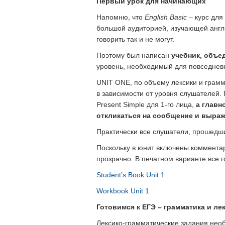
Первый урок для начинающих
Напомню, что
English
Basic
– курс для
большой аудиторией, изучающей англий
говорить так и не могут.
Поэтому был написан
учебник, объе
уровень, необходимый для повседнев
UNIT ONE, по объему лексики и грамм
в зависимости от уровня слушателей.
Present Simple для 1-го лица,
а главн
откликаться на сообщение и выраж
Практически все слушатели, прошедши
Поскольку в юнит включены комментар
прозрачно. В печатном варианте все г
Student’s Book Unit 1
Workbook Unit 1
Готовимся к ЕГЭ – грамматика и ле
Лексико-грамматические задания необ