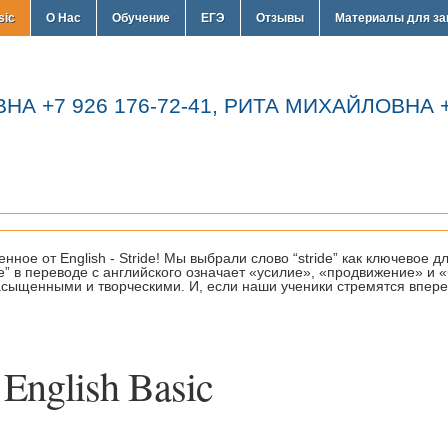
sic
О Нас
Обучение
ЕГЭ
Отзывы
Материалы для за
 +7 926 176-72-41, РИТА МИХАЙЛОВНА +7
нное от English - Stride! Мы выбрали слово “stride” как ключевое 
e” в переводе с английского означает «усилие», «продвижение» и
сыщенными и творческими. И, если наши ученики стремятся вперед
English Basic