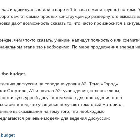
час индивидуально или в паре и 1,5 часа в мини-группе) по теме ‘
оротов»: от самых простых конструкций до развернутого высказыв
овки дают возможность сказать то, что часто произносится в ситу
режде, чем что-то сказать, ученики напишут полностью или схематич
а начальном этапе это необходимо. По мере продвижения вперед н
 the budget.
едению дискуссии на середине уровня А2. Тема «Город»
тах Стартера, А1 и начала А2: учреждения, зеленые зоны,
орт и культурный досуг, в том числе для проведения его в
и состоит в том, что учащиеся получают текстовый материал,
енные высказывания на тему того, что необходимо
предлагаются речевые модели для ведения дискуссии:
e budget