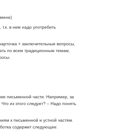
амене)
т.к. в нем надо употребить
карточка + заключительные вопросы,
сать по всем традиционным темам,
росы.
рке письменной части. Например, за
 Что из этого следует? – Надо понять
аниям к письменной и устной частям.
аботка содержит следующее: