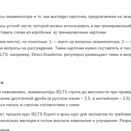
сы экзаменатора и то, как выглядит карточка, предлагаемая на экз
сы устной части, которой можно использовать и как тренировочный, 
тавить слова из коробочки в) тренировочные карточки.
ии места), но понятные: 1 — warm up вопросы экзаменатора, 2 — 
se вопросы на рассуждение. Такие карточки нужно составлять и пи
ELTS, например, Direct Academia, регулярно размещают темы и воп
ти
я невозможно, экзаменаторы IELTS строги до жестокости при прове
ние десятичной дроби (в русском языке – 2,5, в английском – 2.5).
ся писать в строгом соответствии с ними.
ет, прошла курс IELTS Expert и крэш курс для экспертов по требов
несколько месяцев и потом вносила изменения и улучшения. Разр
фиков