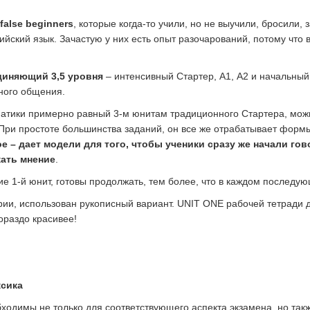
false
beginners
, которые когда-то учили, но не выучили, бросили,
ский язык. Зачастую у них есть опыт разочарований, потому что вр
диняющий 3,5 уровня
– интенсивный Стартер, А1, А2 и начальный
ного общения.
атики примерно равный 3-м юнитам традиционного Стартера, можно 
 При простоте большинства заданий, он все же отрабатывает форм
ое – дает модели для того, чтобы ученики сразу же начали го
ать мнение
.
е 1-й юнит, готовы продолжать, тем более, что в каждом послед
ии, использован рукописный вариант. UNIT ONE рабочей тетради д
ораздо красивее!
ксика
ходимы не только для соответствующего аспекта экзамена, но такж