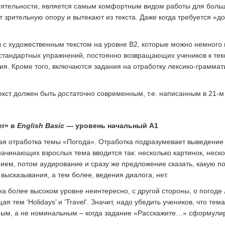
деятельности, является самым комфортным видом работы для боль
зрительную опору и вытекают из текста. Даже когда требуется «до
 с художественным текстом на уровне В2, которые можно немного 
стандартных упражнений, постоянно возвращающих учеников к текс
я. Кроме того, включаются задания на отработку лексико-граммати
екст должен быть достаточно современным, т.е. написанным в 21-м 
er» в
English
Basic
— уровень начальный A1
ая отработка темы «Погода». Отработка подразумевает выведение
начинающих взрослых тема вводится так: несколько картинок, неск
нием, потом аудирование и сразу же предложение сказать, какую п
высказывания, а тем более, ведения диалога, нет.
на более высоком уровне неинтересно, с другой стороны, о погоде 
я тем ‘Holidays’ и ‘Travel’. Значит, надо убедить учеников, что те
ным, а не номинальным – когда задание «Расскажите…» сформулир