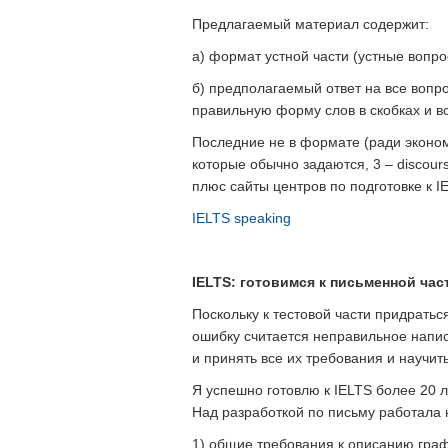
Предлагаемый материал содержит:
а) формат устной части (устные вопро
б) предполагаемый ответ на все вопро
правильную форму слов в скобках и вс
Последние не в формате (ради эконом
которые обычно задаются, 3 – discour
плюс сайты центров по подготовке к I
IELTS speaking
IELTS:
готовимся к письменной час
Поскольку к тестовой части придратьс
ошибку считается неправильное написа
и принять все их требования и научить
Я успешно готовлю к IELTS более 20 л
Над разработкой по письму работала 
1) общие требования к описанию гра