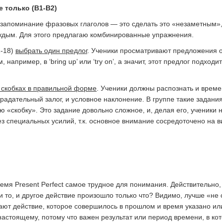
 только (В1-В2)
 запоминание фразовых глаголов — это сделать это «незаметным»,
аждым. Для этого предлагаю комбинированные упражнения.
1-18)
выбрать
один предлог
. Ученики просматривают предложения од
например, в ‘bring up’ или ‘try on’, а значит, этот предлог подход
 скобках в правильной форме
. Ученики должны распознать и врем
традательный залог, и условное наклонение. В группе такие задани
 «скобку». Это задание довольно сложное, и, делая его, ученики н
з специальных усилий, т.к. основное внимание сосредоточено на 
ремя Present Perfect самое трудное для понимания. Действительно,
если и то, и другое действие произошло только что? Видимо, лучше «н
ют действие, которое совершилось в прошлом и время указано или 
 настоящему, потому что важен результат или период времени, в к