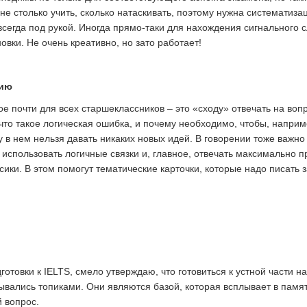
не столько учить, сколько натаскивать, поэтому нужна систематиз
егда под рукой. Иногда прямо-таки для нахождения сигнального 
вки. Не очень креативно, но зато работает!
нию
ое почти для всех старшеклассников – это «сходу» отвечать на во
 что такое логическая ошибка, и почему необходимо, чтобы, напри
 в нем нельзя давать никаких новых идей. В говорении тоже важно 
 использовать логичные связки и, главное, отвечать максимально п
ки. В этом помогут тематические карточки, которые надо писать з
товки к IELTS, смело утверждаю, что готовиться к устной части н
ывались топиками. Они являются базой, которая всплывает в памят
й вопрос.