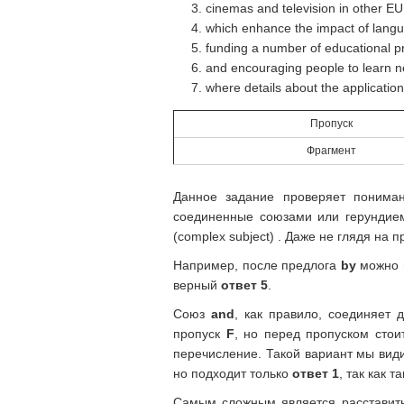
cinemas and television in other EU
which enhance the impact of langu
funding a number of educational
and encouraging people to learn 
where details about the applicatio
Пропуск
Фрагмент
Данное задание проверяет пониман
соединенные союзами или герундием
(complex subject) . Даже не глядя на
Например, после предлога
by
можно п
верный
ответ 5
.
Союз
and
, как правило, соединяет 
пропуск
F
, но перед пропуском сто
перечисление. Такой вариант мы вид
но подходит только
ответ 1
, так как 
Самым сложным является расставит