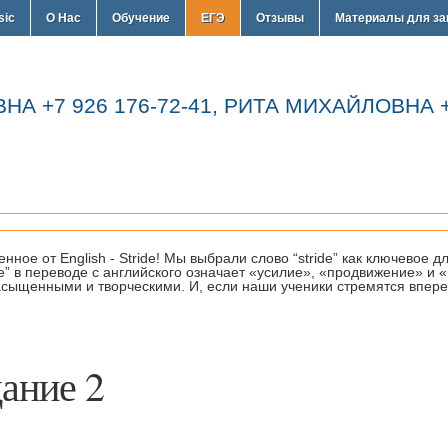
sic
О Нас
Обучение
ЕГЭ
Отзывы
Материалы для за
 +7 926 176-72-41, РИТА МИХАЙЛОВНА +7
нное от English - Stride! Мы выбрали слово “stride” как ключевое 
e” в переводе с английского означает «усилие», «продвижение» и
сыщенными и творческими. И, если наши ученики стремятся вперед
ание 2