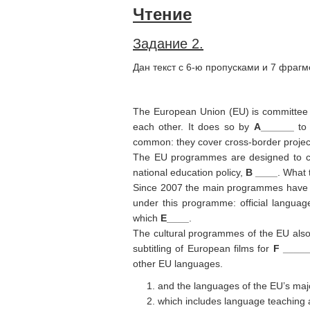
Чтение
Задание 2.
Дан текст с 6-ю пропусками и 7 фраг
The European Union (EU) is committee sup
each other. It does so by
A______
to 
common: they cover cross-border project
The EU programmes are designed to com
national education policy,
B ____
. What 
Since 2007 the main programmes have bee
under this programme: official languag
which
E____
.
The cultural programmes of the EU also
subtitling of European films for
F ____
other EU languages.
and the languages of the EU’s majo
which includes language teaching 