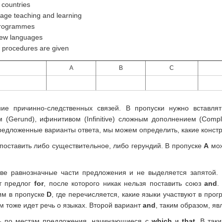
 countries
age teaching and learning
 programmes
new languages
n procedures are given
A
B
C
ие причинно-следственных связей. В пропуски нужно вставля
 (Gerund), ифинитивом (Infinitive) сложным дополнением (Comp
 предложенные варианты ответа, мы можем определить, какие констр
оставить либо существительное, либо герундий. В пропуске
A
мож
две равнозначные части предложения и не выделяется запятой.
ит предлог
for
, после которого никак нельзя поставить союз
and
.
им в пропуске
D
, где перечисляется, какие языки участвуют в про
там тоже идет речь о языках. Второй вариант
and
, таким образом, я
ь по местам предложения, начинающиеся с
which
и
that
. В так