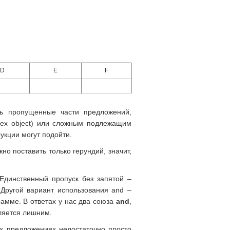
D
E
F
ть пропущенные части предложений,
lex object) или сложным подлежащим
укции могут подойти.
но поставить только герундий, значит,
 Единственный пропуск без запятой –
 Другой вариант использования and –
грамме. В ответах у нас два союза
and
,
вляется лишним.
их предложениях недостаточно просто