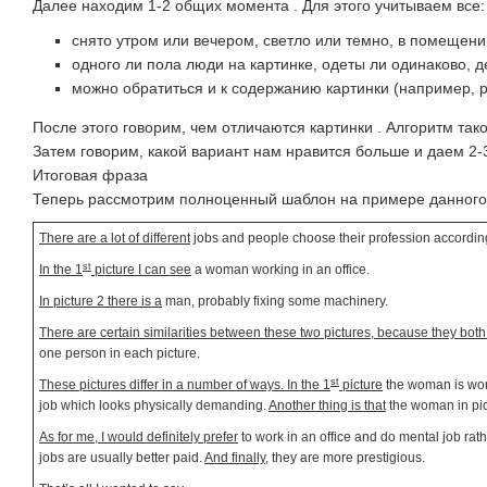
Далее находим 1-2 общих момента . Для этого учитываем все:
снято утром или вечером, светло или темно, в помещении
одного ли пола люди на картинке, одеты ли одинаково, де
можно обратиться и к содержанию картинки (например, р
После этого говорим, чем отличаются картинки . Алгоритм тако
Затем говорим, какой вариант нам нравится больше и даем 2-3
Итоговая фраза
Теперь рассмотрим полноценный шаблон на примере данного
There are a lot of different
jobs and people choose their profession according 
st
In the 1
picture I can see
a woman working in an office.
In picture 2 there is a
man, probably fixing some machinery.
There are certain similarities between these two pictures, because they bot
one person in each picture.
st
These pictures differ in a number of ways. In the 1
picture
the woman is worki
job which looks physically demanding.
Another thing is that
the woman in pict
As for me, I would definitely prefer
to work in an office and do mental job ra
jobs are usually better paid.
And finally
, they are more prestigious.