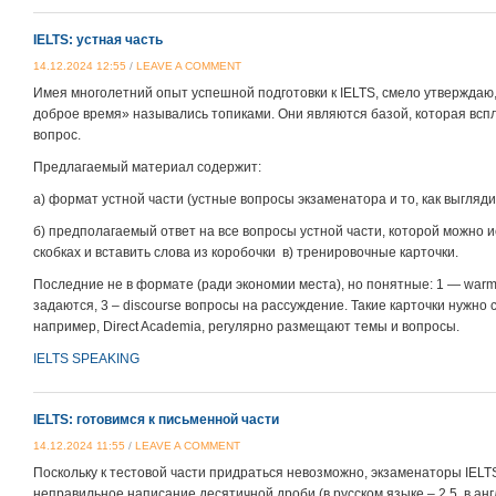
IELTS: устная часть
14.12.2024 12:55
/
LEAVE A COMMENT
Имея многолетний опыт успешной подготовки к IELTS, смело утверждаю, 
доброе время» назывались топиками. Они являются базой, которая вспл
вопрос.
Предлагаемый материал содержит:
а) формат устной части (устные вопросы экзаменатора и то, как выгляди
б) предполагаемый ответ на все вопросы устной части, которой можно и
скобках и вставить слова из коробочки в) тренировочные карточки.
Последние не в формате (ради экономии места), но понятные: 1 — war
задаются, 3 – discourse вопросы на рассуждение. Такие карточки нужно 
например, Direct Academia, регулярно размещают темы и вопросы.
IELTS SPEAKING
IELTS: готовимся к письменной части
14.12.2024 11:55
/
LEAVE A COMMENT
Поскольку к тестовой части придраться невозможно, экзаменаторы IELT
неправильное написание десятичной дроби (в русском языке – 2,5, в англ