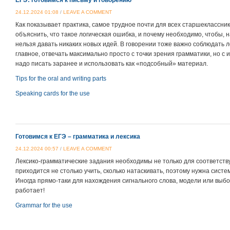
ЕГЭ: готовимся к письму и говорению
24.12.2024 01:08
/
LEAVE A COMMENT
Как показывает практика, самое трудное почти для всех старшеклассни
объяснить, что такое логическая ошибка, и почему необходимо, чтобы,
нельзя давать никаких новых идей. В говорении тоже важно соблюдать ло
главное, отвечать максимально просто с точки зрения грамматики, но с
надо писать заранее и использовать как «подсобный» материал.
Tips for the oral and writing parts
Speaking cards for the use
Готовимся к ЕГЭ – грамматика и лексика
24.12.2024 00:57
/
LEAVE A COMMENT
Лексико-грамматические задания необходимы не только для соответствую
приходится не столько учить, сколько натаскивать, поэтому нужна сис
Иногда прямо-таки для нахождения сигнального слова, модели или выбо
работает!
Grammar for the use