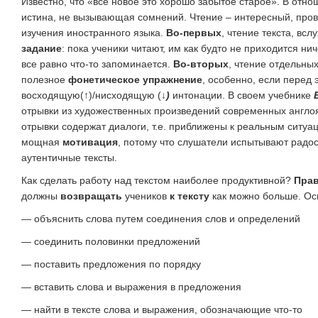
Известно, что «все новое это хорошо забытое старое». В отно
истина, не вызывающая сомнений. Чтение – интересный, про
изучения иностранного языка.
Во-первых
, чтение текста, всл
задание
: пока ученики читают, им как будто не приходится ни
все равно что-то запоминается.
Во-вторых
, чтение отдельных
полезное
фонетическое упражнение
, особенно, если перед э
восходящую(↑)/нисходящую (
↓)
интонации. В своем учебнике
отрывки из художественных произведений современных англояз
отрывки содержат диалоги, т.е. приближены к реальным ситу
мощная
мотивация
, потому что слушатели испытывают радост
аутентичные тексты.
Как сделать работу над текстом наиболее продуктивной?
Прав
должны
возвращать
учеников
к тексту
как можно больше. Ос
— объяснить слова путем соединения слов и определений
— соединить половинки предложений
— поставить предложения по порядку
— вставить слова и выражения в предложения
— найти в тексте слова и выражения, обозначающие что-то