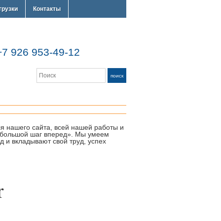
грузки
Контакты
 926 953-49-12
Search
поиск
для нашего сайта, всей нашей работы и
 «большой шаг вперед». Мы умеем
 и вкладывают свой труд, успех
r