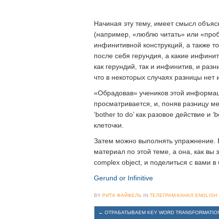
Начиная эту тему, имеет смысл объясн
(например, «люблю читать» или «про
инфинитивной конструкций, а также то,
после себя герундия, а какие инфинит
как герундий, так и инфинитив, и разн
что в некоторых случаях разницы нет и
«Обрадовав» учеников этой информац
просматривается, и, поняв разницу между
‘bother to do’ как разовое действие и 
клеточки.
Затем можно выполнять упражнение. В
материал по этой теме, а она, как вы зн
complex object, и поделиться с вами
Gerund or Infinitive
BY
РИТА ФАЙФЕЛЬ
IN
ТЕЛЕГРАМ-КАНАЛ ENGLISH 
←
ОТРАБАТЫВАЕМ KEY WORD TRANSFORMATIO