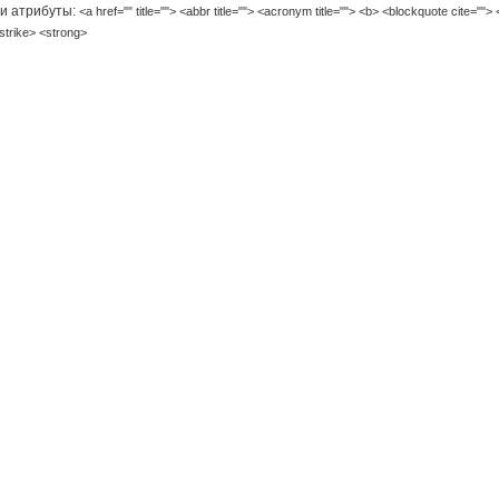
 и атрибуты:
<a href="" title=""> <abbr title=""> <acronym title=""> <b> <blockquote cite=""> 
strike> <strong>