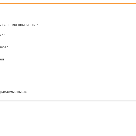
ьные поля помечены
*
мя
*
mail
*
айт
бражаемые выше: