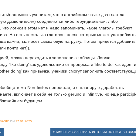
ить/напомнить ученикам, что в английском языке два глагола
бую дозвониться») соединяются либо герундиальной, либо
 что логики в этом нет и надо запоминать, какие глаголы требуют
ива. Но есть несколько глаголов, после которых может употреблять
ица важна, т.к. несет смысловую нагрузку. Потом придется добавить
ли почти нет)).
ией, можно переходить к заполнению таблицы. Логика
 ‘like doing’ как удовольствие от процесса и ‘like to do’ как идея, 
‘bother doing’ как привычка, ученики смогут заполнить соответствующ
ообще тема Non-finites непростая, и я планирую доработать
аете, включает в себя не только gerund и infinitive, но еще participl
 в ближайшем будущем.
BASIC
ON
27.01.2025
.
N
УЧИМСЯ РАССКАЗЫВАТЬ ИСТОРИИ ПО ENGLISH BAS