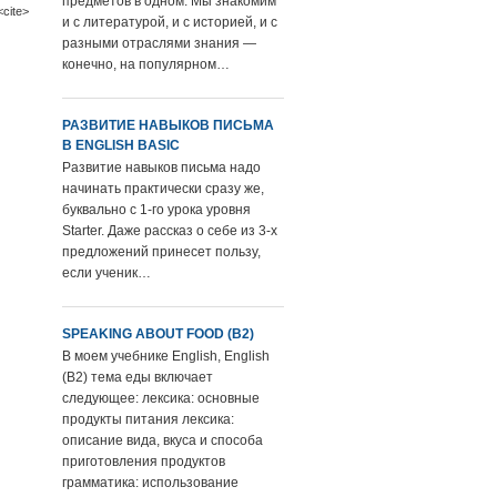
предметов в одном. Мы знакомим
<cite>
и с литературой, и с историей, и с
разными отраслями знания —
конечно, на популярном…
РАЗВИТИЕ НАВЫКОВ ПИСЬМА
В ENGLISH BASIC
Развитие навыков письма надо
начинать практически сразу же,
буквально с 1-го урока уровня
Starter. Даже рассказ о себе из 3-х
предложений принесет пользу,
если ученик…
SPEAKING ABOUT FOOD (B2)
В моем учебнике English, English
(В2) тема еды включает
следующее: лексика: основные
продукты питания лексика:
описание вида, вкуса и способа
приготовления продуктов
грамматика: использование