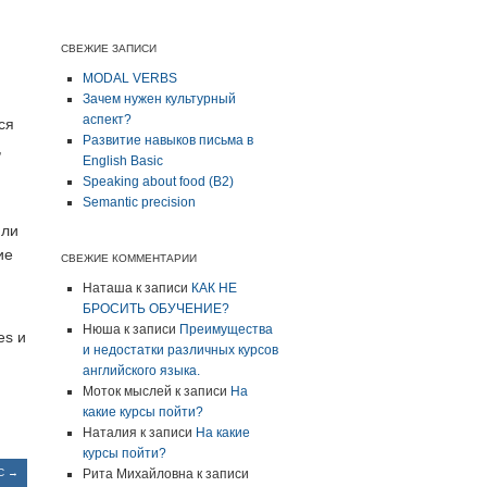
СВЕЖИЕ ЗАПИСИ
MODAL VERBS
Зачем нужен культурный
аспект?
ся
Развитие навыков письма в
,
English Basic
Speaking about food (B2)
Semantic precision
или
ие
СВЕЖИЕ КОММЕНТАРИИ
Наташа
к записи
КАК НЕ
БРОСИТЬ ОБУЧЕНИЕ?
Нюша
к записи
Преимущества
es и
и недостатки различных курсов
английского языка.
Моток мыслей
к записи
На
какие курсы пойти?
Наталия
к записи
На какие
курсы пойти?
IC
→
Рита Михайловна
к записи