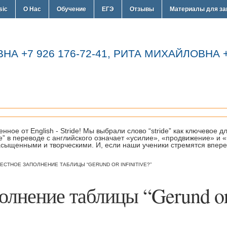
sic
О Нас
Обучение
ЕГЭ
Отзывы
Материалы для за
 +7 926 176-72-41, РИТА МИХАЙЛОВНА +7
нное от English - Stride! Мы выбрали слово “stride” как ключевое 
e” в переводе с английского означает «усилие», «продвижение» и
сыщенными и творческими. И, если наши ученики стремятся вперед
ЕСТНОЕ ЗАПОЛНЕНИЕ ТАБЛИЦЫ “GERUND OR INFINITIVE?”
олнение таблицы “Gerund o